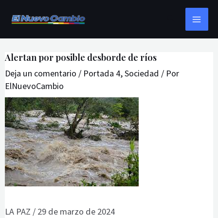
Ir
Navegación
MAI
Buscar
al
de
ME
contenido
entradas
Alertan por posible desborde de ríos
Deja un comentario
/
Portada 4
,
Sociedad
/ Por
ElNuevoCambio
LA PAZ / 29 de marzo de 2024