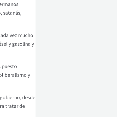
 hermanos
, satanás,
 cada vez mucho
sel y gasolina y
supuesto
oliberalismo y
 gobierno, desde
ra tratar de