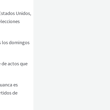
 Estados Unidos,
elecciones
os los domingos
e de actos que
huanca es
rtidos de