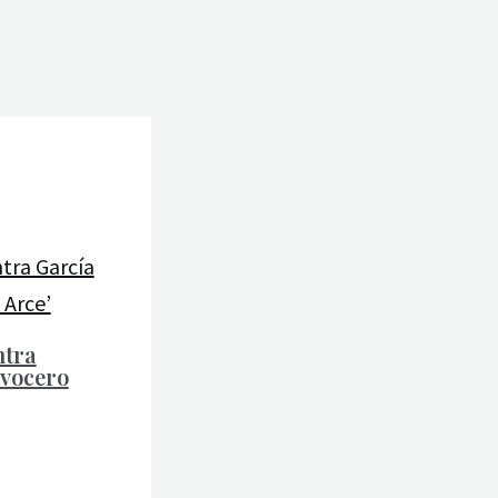
ntra
 vocero