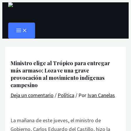
MAIN
Ir
Navegación
Escribe
Nombre*
Correo
Web
MENU
al
de
aquí...
electrónico*
Buscar
contenido
entradas
Ministro elige al Trópico para entregar
más armas0; Loza ve una grave
provocación al movimiento indígenas
campesino
Deja un comentario
/
Política
/ Por
Ivan Canelas
La mañana de este jueves, el ministro de
Gobierno, Carlos Eduardo del Castillo, hizo la