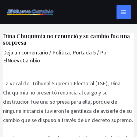
Ir
Navegación
MAI
Buscar
al
de
ME
contenido
entradas
Dina Chuquimia no renunció y su cambio fue una
sorpresa
Deja un comentario
/
Política
,
Portada 5
/ Por
ElNuevoCambio
La vocal del Tribunal Supremo Electoral (TSE), Dina
Chuquimia no presentó renuncia al cargo y su
destitución fue una sorpresa para ella, porque de
ninguna instancia tuvieron la gentileza de avisarle de su
cambio que se dispuso a través de un decreto supremo.