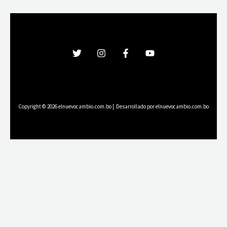
Copyright © 2026 elnuevocambio.com.bo | Desarrollado por elnuevocambio.com.bo