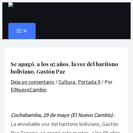
MAIN
Ir
Navegación
Escribe
Nombre*
Correo
Web
MENU
al
de
aquí...
electrónico*
Buscar
contenido
entradas
Se apagó, a los 95 años, la voz del barítono
boliviano, Gastón Paz
Deja un comentario
/
Cultura
,
Portada 9
/ Por
ElNuevoCambio
Cochabamba, 29 de mayo (El Nuevo Cambio)
.-
La envidiable voz del barítono boliviano, Gastón
Paz Zegarra, se apagó este martes, a los 95 años