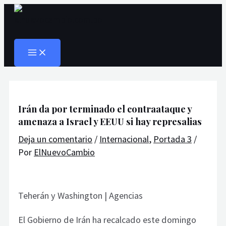
MAIN
Ir
Navegación
Escribe
Nombre*
Correo
Web
MENU
al
de
aquí...
electrónico*
Buscar
contenido
entradas
Irán da por terminado el contraataque y
amenaza a Israel y EEUU si hay represalias
Deja un comentario
/
Internacional
,
Portada 3
/
Por
ElNuevoCambio
Teherán y Washington | Agencias
El Gobierno de Irán ha recalcado este domingo