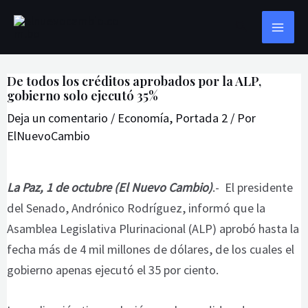
Ir
Navegación
MAI
Buscar
al
de
ME
contenido
entradas
De todos los créditos aprobados por la ALP,
gobierno solo ejecutó 35%
Deja un comentario
/
Economía
,
Portada 2
/ Por
ElNuevoCambio
La Paz, 1 de octubre (El Nuevo Cambio)
.- El presidente
del Senado, Andrónico Rodríguez, informó que la
Asamblea Legislativa Plurinacional (ALP) aprobó hasta la
fecha más de 4 mil millones de dólares, de los cuales el
gobierno apenas ejecutó el 35 por ciento.