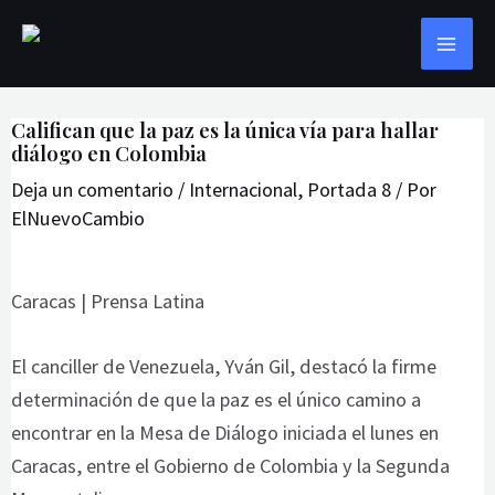
Ir
Navegación
MAI
Buscar
al
de
ME
contenido
entradas
Califican que la paz es la única vía para hallar
diálogo en Colombia
Deja un comentario
/
Internacional
,
Portada 8
/ Por
ElNuevoCambio
Caracas | Prensa Latina
El canciller de Venezuela, Yván Gil, destacó la firme
determinación de que la paz es el único camino a
encontrar en la Mesa de Diálogo iniciada el lunes en
Caracas, entre el Gobierno de Colombia y la Segunda