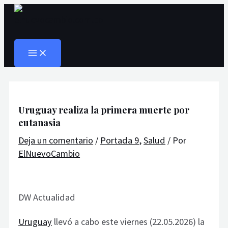
MAIN
Ir
Navegación
Escribe
Nombre*
Correo
Web
MENU
al
de
aquí...
electrónico*
Buscar
contenido
entradas
Uruguay realiza la primera muerte por
eutanasia
Deja un comentario
/
Portada 9
,
Salud
/ Por
ElNuevoCambio
DW Actualidad
Uruguay
llevó a cabo este viernes (22.05.2026) la