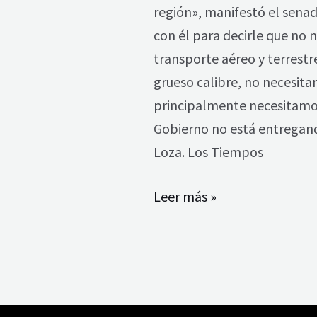
al
región», manifestó el senad
movimiento
con él para decirle que no
indígenas
transporte aéreo y terrestr
campesino
grueso calibre, no necesit
principalmente necesitamos
Gobierno no está entregand
Loza. Los Tiempos
Leer más »