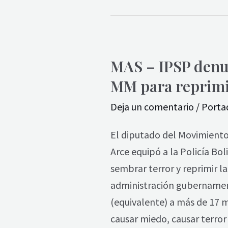
MAS
MAS – IPSP denun
–
MM para reprimir
IPSP
denuncia
Deja un comentario
/
Porta
que
el
El diputado del Movimiento 
Gobierno
Arce equipó a la Policía Bo
equipa
sembrar terror y reprimir l
a
administración gubernament
la
(equivalente) a más de 17 mi
Policía
causar miedo, causar terror