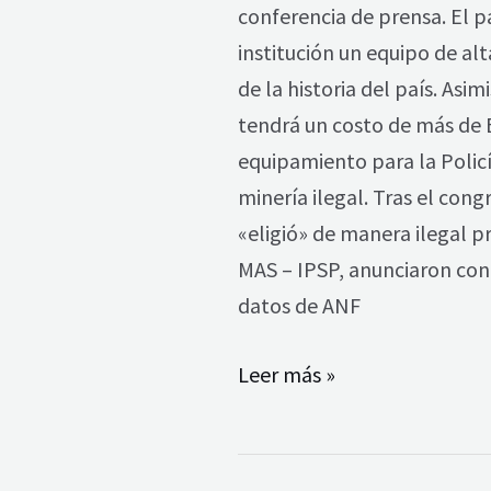
con
conferencia de prensa. El p
Bs
institución un equipo de al
124
de la historia del país. As
MM
tendrá un costo de más de 
para
equipamiento para la Policía
reprimir
minería ilegal. Tras el cong
protestas
«eligió» de manera ilegal p
del
MAS – IPSP, anunciaron con
pueblo
datos de ANF
Leer más »