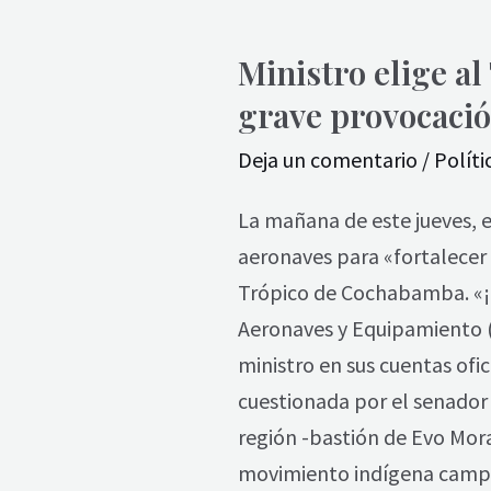
Ministro
Ministro elige a
elige
grave provocaci
al
Trópico
Deja un comentario
/
Políti
para
entregar
La mañana de este jueves, e
más
aeronaves para «fortalecer 
armas0;
Trópico de Cochabamba. «¡L
Loza
Aeronaves y Equipamiento (a
ve
ministro en sus cuentas ofi
una
cuestionada por el senador
grave
región -bastión de Evo Mor
provocación
movimiento indígena campe