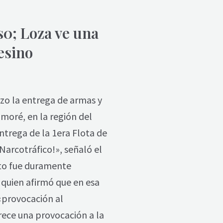
s0; Loza ve una
esino
izo la entrega de armas y
imoré, en la región del
trega de la 1era Flota de
Narcotráfico!», señaló el
ento fue duramente
 quien afirmó que en esa
«provocación al
ece una provocación a la