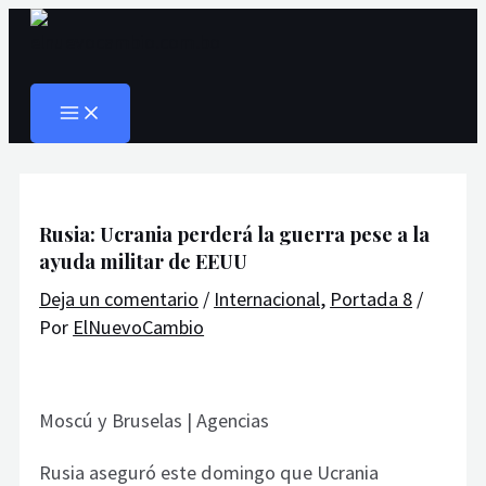
MAIN
Ir
Navegación
Escribe
Nombre*
Correo
Web
MENU
al
de
aquí...
electrónico*
Buscar
contenido
entradas
Rusia: Ucrania perderá la guerra pese a la
ayuda militar de EEUU
Deja un comentario
/
Internacional
,
Portada 8
/
Por
ElNuevoCambio
Moscú y Bruselas | Agencias
Rusia aseguró este domingo que Ucrania