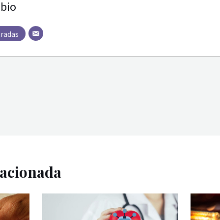
bio
tradas
lacionada