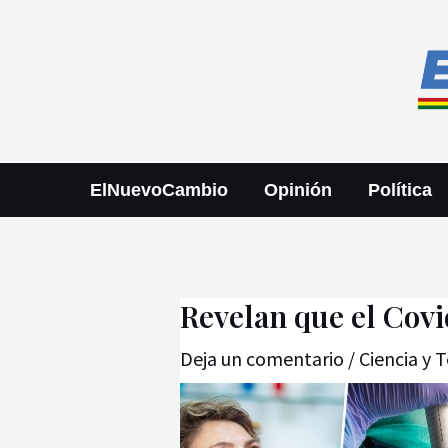
Ir
Navegación
al
de
contenido
entradas
ElNuevoCambio
Opinión
Política
Revelan que el Covi
Deja un comentario
/
Ciencia y 