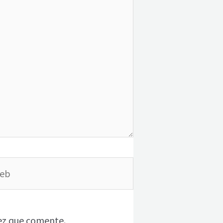
b
ez que comente.