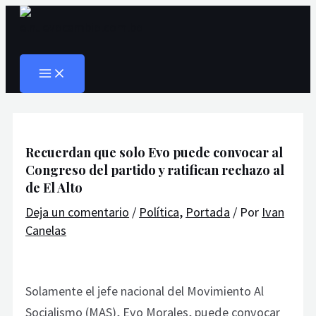
MAIN
Ir
Navegación
Escribe
Nombre*
Correo
Web
MENU
al
de
aquí...
electrónico*
Buscar
contenido
entradas
Recuerdan que solo Evo puede convocar al
Congreso del partido y ratifican rechazo al
de El Alto
Deja un comentario
/
Política
,
Portada
/ Por
Ivan
Canelas
Solamente el jefe nacional del Movimiento Al
Socialismo (MAS), Evo Morales, puede convocar