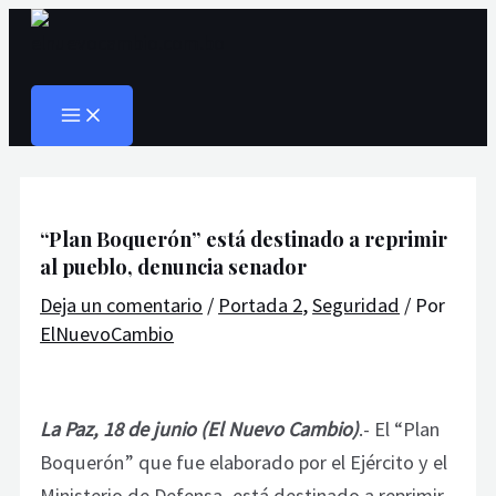
MAIN
Ir
Navegación
Escribe
Nombre*
Correo
Web
MENU
al
de
aquí...
electrónico*
Buscar
contenido
entradas
“Plan Boquerón” está destinado a reprimir
al pueblo, denuncia senador
Deja un comentario
/
Portada 2
,
Seguridad
/ Por
ElNuevoCambio
La Paz, 18 de junio (El Nuevo Cambio)
.- El “Plan
Boquerón” que fue elaborado por el Ejército y el
Ministerio de Defensa, está destinado a reprimir