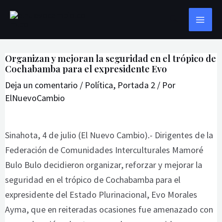
Ir
Navegación
MAI
Buscar
al
de
ME
contenido
entradas
Organizan y mejoran la seguridad en el trópico de
Cochabamba para el expresidente Evo
Deja un comentario
/
Política
,
Portada 2
/ Por
ElNuevoCambio
Sinahota, 4 de julio (El Nuevo Cambio).- Dirigentes de la
Federación de Comunidades Interculturales Mamoré
Bulo Bulo decidieron organizar, reforzar y mejorar la
seguridad en el trópico de Cochabamba para el
expresidente del Estado Plurinacional, Evo Morales
Ayma, que en reiteradas ocasiones fue amenazado con