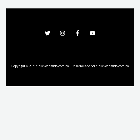
Copyright © 2026 elnuevocambio.com.bo | Desarrollado por elnuevocambio.com.bo