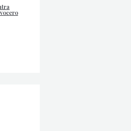
ntra
 vocero