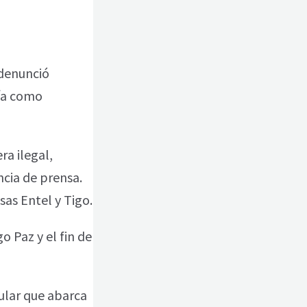
 denunció
gía como
a ilegal,
ncia de prensa.
as Entel y Tigo.
 Paz y el fin de
gular que abarca