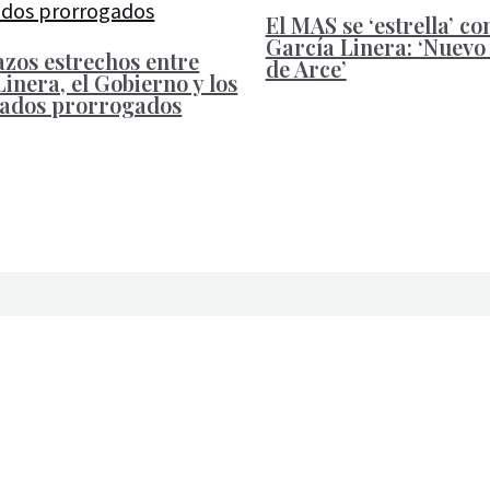
El MAS se ‘estrella’ co
García Linera: ‘Nuevo
azos estrechos entre
de Arce’
inera, el Gobierno y los
ados prorrogados