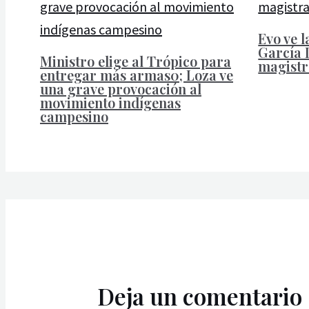
Evo ve l
García L
Ministro elige al Trópico para
magistr
entregar más armas0; Loza ve
una grave provocación al
movimiento indígenas
campesino
Deja un comentario