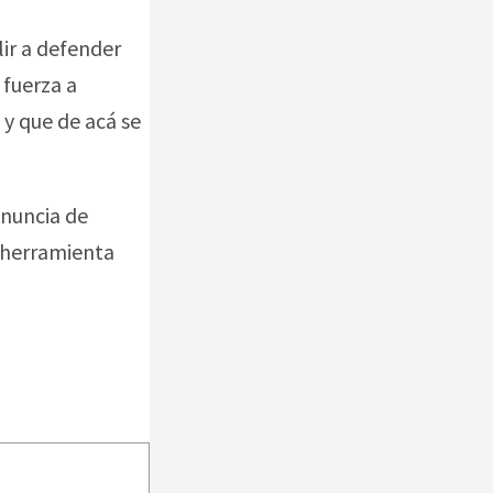
lir a defender
 fuerza a
 y que de acá se
enuncia de
a herramienta