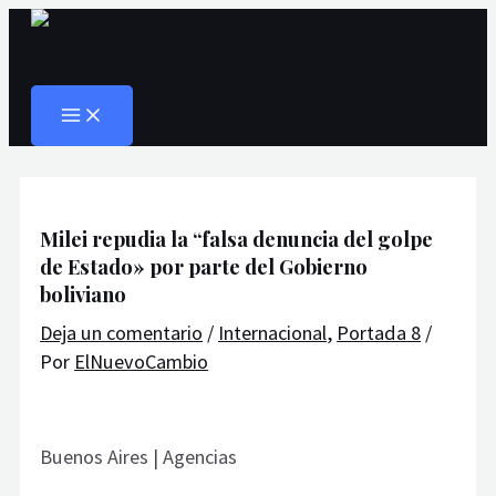
MAIN
Ir
Navegación
Escribe
Nombre*
Correo
Web
MENU
al
de
aquí...
electrónico*
Buscar
contenido
entradas
Milei repudia la “falsa denuncia del golpe
de Estado» por parte del Gobierno
boliviano
Deja un comentario
/
Internacional
,
Portada 8
/
Por
ElNuevoCambio
Buenos Aires | Agencias