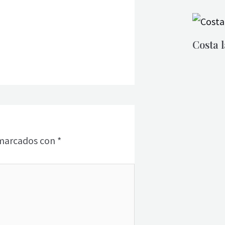
Costa 
 marcados con
*