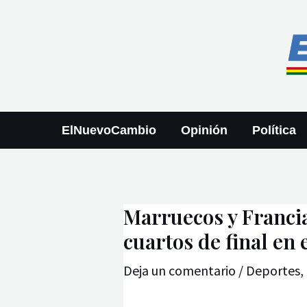
Ir
Navegación
al
de
contenido
entradas
ElNuevoCambio
Opinión
Política
Marruecos y Francia
cuartos de final en
Deja un comentario
/
Deportes
,