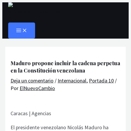
MAIN
Ir
Navegación
Escribe
Nombre*
Correo
Web
MENU
al
de
aquí...
electrónico*
Buscar
contenido
entradas
Maduro propone incluir la cadena perpetua
en la Constitución venezolana
Deja un comentario
/
Internacional
,
Portada 10
/
Por
ElNuevoCambio
Caracas | Agencias
El presidente venezolano Nicolás Maduro ha