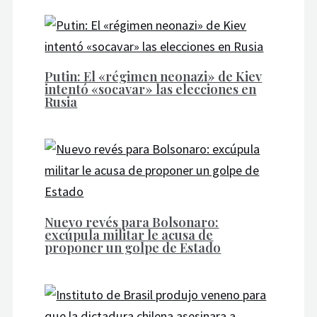
Putin: El «régimen neonazi» de Kiev
intentó «socavar» las elecciones en
Rusia
Nuevo revés para Bolsonaro:
excúpula militar le acusa de
proponer un golpe de Estado