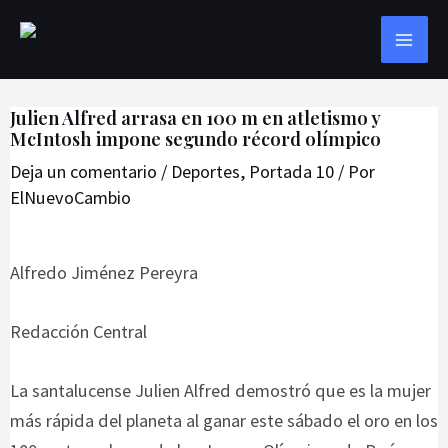
Ir
Navegación
MAI
Buscar
al
de
ME
contenido
entradas
Julien Alfred arrasa en 100 m en atletismo y
McIntosh impone segundo récord olímpico
Deja un comentario
/
Deportes
,
Portada 10
/ Por
ElNuevoCambio
Alfredo Jiménez Pereyra
Redacción Central
La santalucense Julien Alfred demostró que es la mujer
más rápida del planeta al ganar este sábado el oro en los