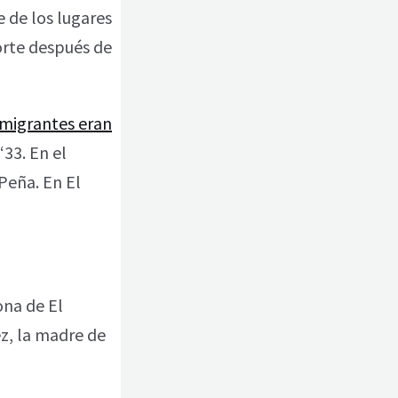
e de los lugares
orte después de
 migrantes eran
‘33. En el
Peña. En El
ona de El
ez, la madre de