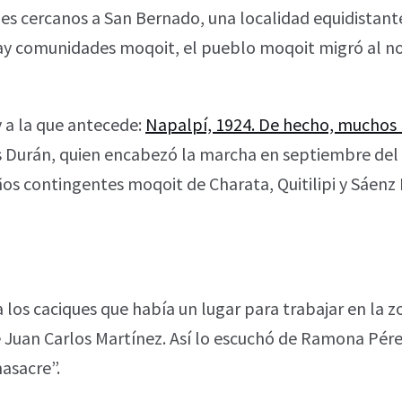
jes cercanos a San Bernado, una localidad equidistant
hay comunidades moqoit, el pueblo moqoit migró al n
 y a la que antecede:
Napalpí, 1924. De hecho, muchos
uis Durán, quien encabezó la marcha en septiembre del 
s contingentes moqoit de Charata, Quitilipi y Sáenz 
os caciques que había un lugar para trabajar en la z
üe Juan Carlos Martínez. Así lo escuchó de Ramona Pér
masacre”.