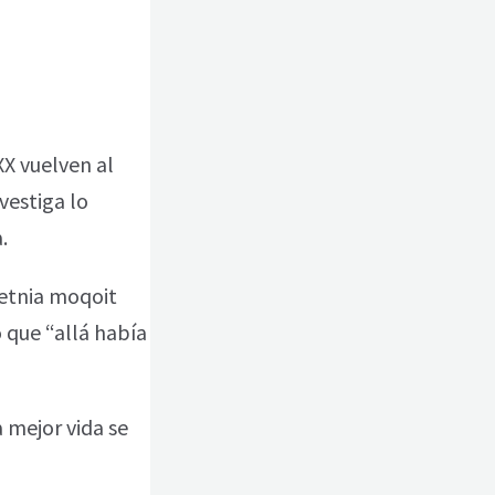
XX vuelven al
vestiga lo
.
 etnia moqoit
 que “allá había
a mejor vida se