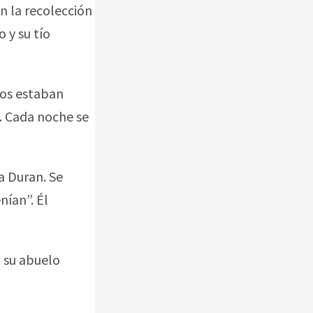
n la recolección
 y su tío
dos estaban
o. Cada noche se
a Duran. Se
nían”. Él
 su abuelo