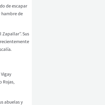
ndo de escapar
de hambre de
 Zapallar”. Sus
a recientemente
calía.
o Vigay
o Rojas,
us abuelas y