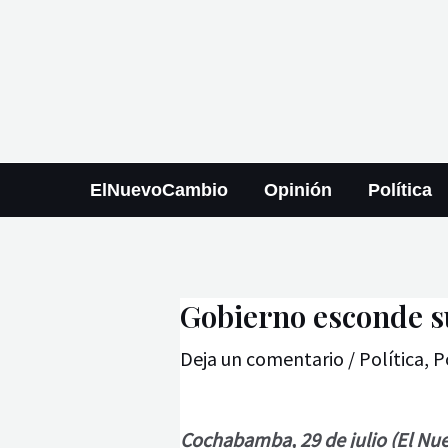
Ir
Navegación
al
de
contenido
entradas
ElNuevoCambio
Opinión
Política
Gobierno esconde su
Deja un comentario
/
Política
,
P
Cochabamba, 29 de julio (El Nu