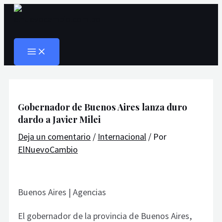
MAIN
Ir
Navegación
Escribe
Nombre*
Correo
Web
MENU
al
de
aquí...
electrónico*
Buscar
contenido
entradas
Gobernador de Buenos Aires lanza duro
dardo a Javier Milei
Deja un comentario
/
Internacional
/ Por
ElNuevoCambio
Buenos Aires | Agencias
El gobernador de la provincia de Buenos Aires,