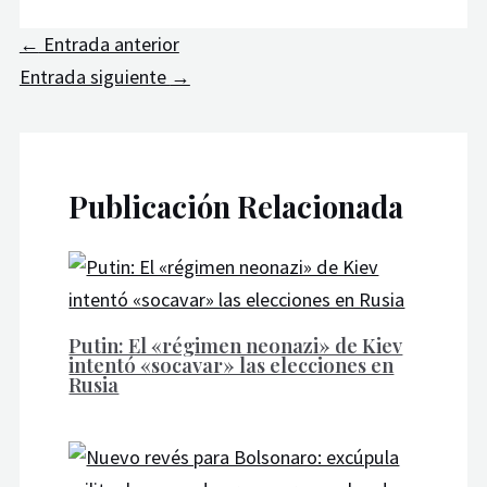
←
Entrada anterior
Entrada siguiente
→
Publicación Relacionada
Putin: El «régimen neonazi» de Kiev
intentó «socavar» las elecciones en
Rusia