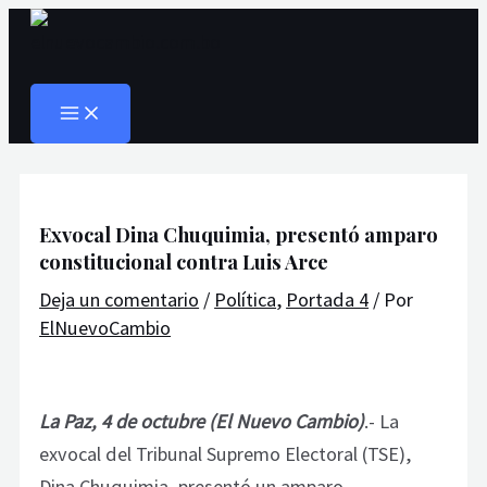
MAIN
Ir
Navegación
Escribe
Nombre*
Correo
Web
MENU
al
de
aquí...
electrónico*
Buscar
contenido
entradas
Exvocal Dina Chuquimia, presentó amparo
constitucional contra Luis Arce
Deja un comentario
/
Política
,
Portada 4
/ Por
ElNuevoCambio
La Paz, 4 de octubre (El Nuevo Cambio)
.- La
exvocal del Tribunal Supremo Electoral (TSE),
Dina Chuquimia, presentó un amparo