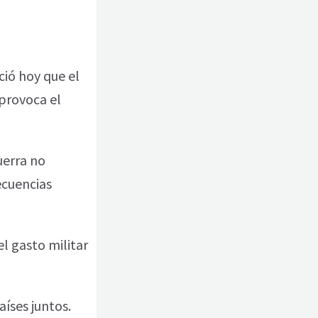
ció hoy que el
provoca el
uerra no
ecuencias
l gasto militar
íses juntos.