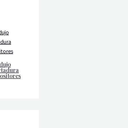
odujo
ctadura
ositores