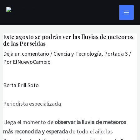
Ir
Navegación
MAI
Buscar
al
de
ME
contenido
entradas
Este agosto se podrán ver las lluvias de meteoros
de las Perseidas
Deja un comentario
/
Ciencia y Tecnología
,
Portada 3
/
Por
ElNuevoCambio
Berta Erill Soto
Periodista especializada
Llega el momento de
observar la lluvia de meteoros
más reconocida y esperada
de todo el año: las