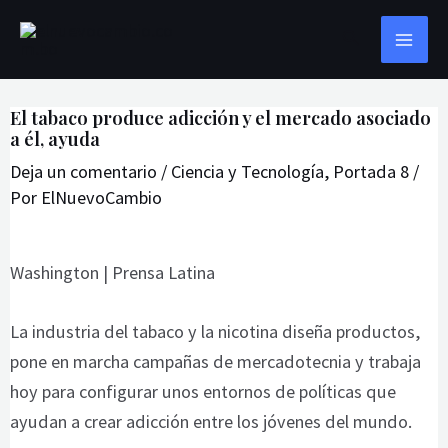
Ir
Navegación
MAI
Buscar
al
de
ME
contenido
entradas
El tabaco produce adicción y el mercado asociado
a él, ayuda
Deja un comentario
/
Ciencia y Tecnología
,
Portada 8
/
Por
ElNuevoCambio
Washington | Prensa Latina
La industria del tabaco y la nicotina diseña productos,
pone en marcha campañas de mercadotecnia y trabaja
hoy para configurar unos entornos de políticas que
ayudan a crear adicción entre los jóvenes del mundo.