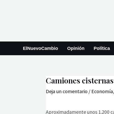
Ir
Navegación
al
de
contenido
entradas
ElNuevoCambio
Opinión
Política
Camiones cisternas 
Deja un comentario
/
Economía
Aproximadamente unos 1.200 cam