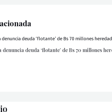
lacionada
a denuncia deuda ‘flotante’ de Bs 70 millones h
io