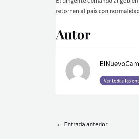
El dirigente demandó al gobiern
retornen al país con normalidad
Autor
ElNuevoCam
Ver todas las en
←
Entrada anterior