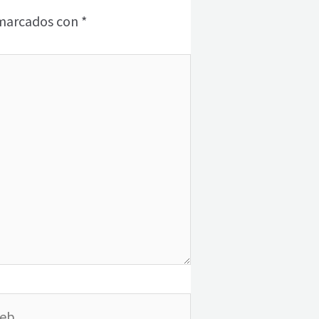
 marcados con
*
b