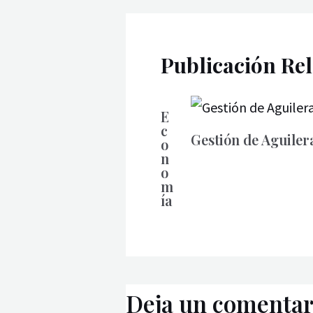
Publicación Re
E
c
Gestión de Aguiler
o
n
o
m
ía
Deja un comentar