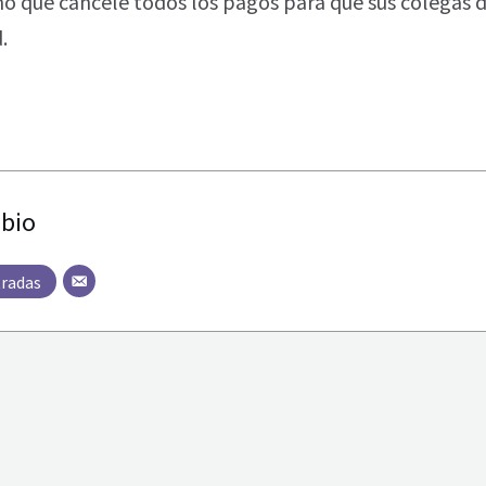
o que cancele todos los pagos para que sus colegas 
.
bio
tradas