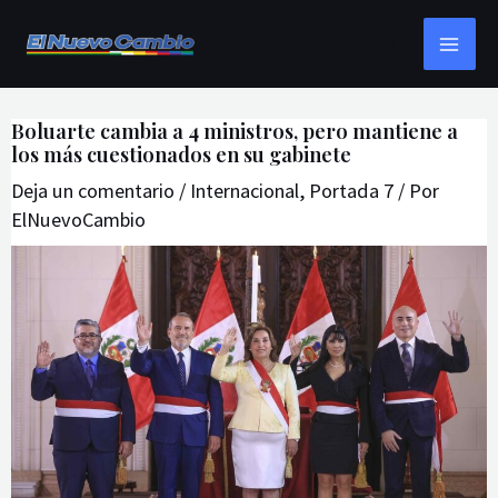
Ir
Navegación
MAI
Buscar
al
de
ME
contenido
entradas
Boluarte cambia a 4 ministros, pero mantiene a
los más cuestionados en su gabinete
Deja un comentario
/
Internacional
,
Portada 7
/ Por
ElNuevoCambio