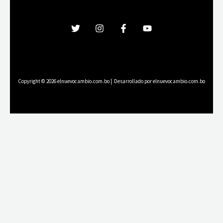
Copyright © 2026 elnuevocambio.com.bo | Desarrollado por elnuevocambio.com.bo