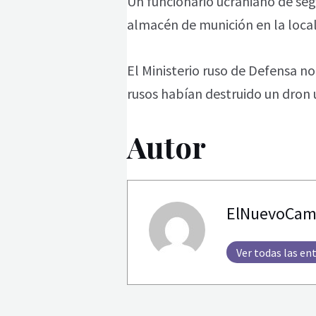
Un funcionario ucraniano de seg
almacén de munición en la local
El Ministerio ruso de Defensa n
rusos habían destruido un dron 
Autor
ElNuevoCam
Ver todas las en