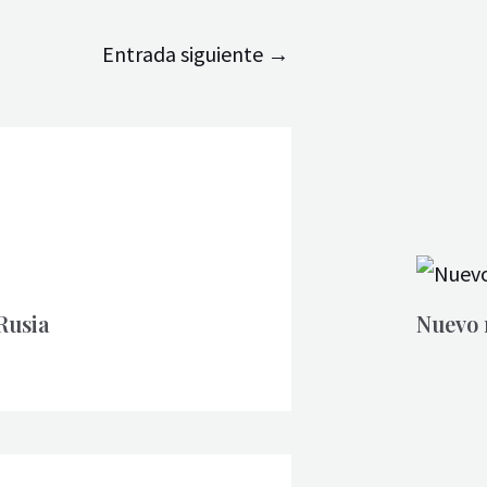
Entrada siguiente
→
Rusia
Nuevo 