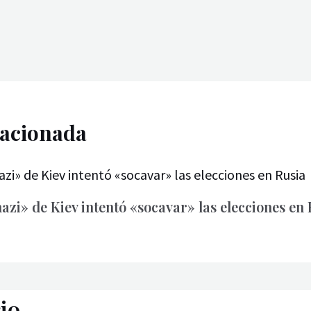
lacionada
azi» de Kiev intentó «socavar» las elecciones en 
io