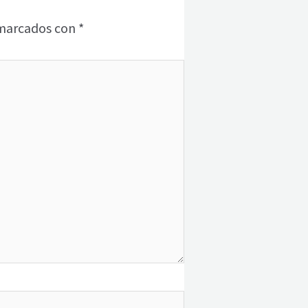
 marcados con
*
b