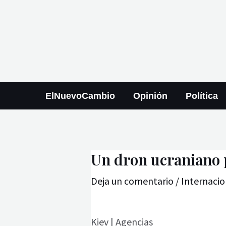
Ir
Navegación
al
de
contenido
entradas
ElNuevoCambio
Opinión
Política
Un dron ucraniano p
Deja un comentario
/
Internacio
Kiev | Agencias