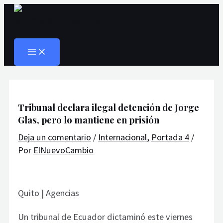
MAIN
Ir
Navegación
Escribe
Nombre*
Correo
Web
MENU
al
de
aquí...
electrónico*
Buscar
contenido
entradas
Tribunal declara ilegal detención de Jorge
Glas, pero lo mantiene en prisión
Deja un comentario
/
Internacional
,
Portada 4
/
Por
ElNuevoCambio
Quito | Agencias
Un tribunal de Ecuador dictaminó este viernes