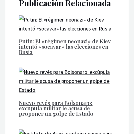
Publicación Relacionada
Putin: El «régimen neonazi» de Kiev
intentó «socavar» las elecciones en
Rusia
Nuevo revés para Bolsonaro:
excúpula militar le acusa de
proponer un golpe de Estado