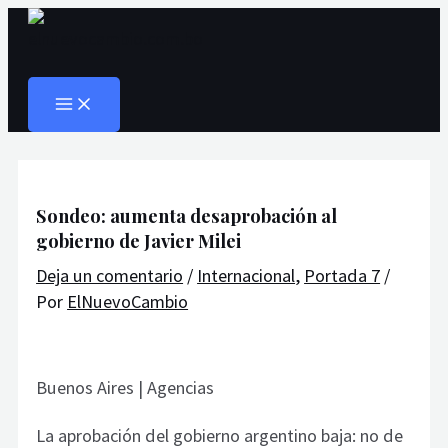
MAIN
Ir
Navegación
Escribe
Nombre*
Correo
Web
MENU
al
de
aquí...
electrónico*
Buscar
contenido
entradas
Sondeo: aumenta desaprobación al
gobierno de Javier Milei
Deja un comentario
/
Internacional
,
Portada 7
/
Por
ElNuevoCambio
Buenos Aires | Agencias
La aprobación del gobierno argentino baja: no de