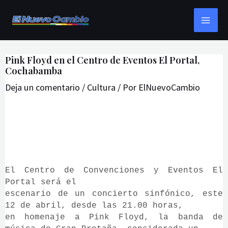
Ir
Navegación
MAI
Buscar
al
de
ME
contenido
entradas
Pink Floyd en el Centro de Eventos El Portal,
Cochabamba
Deja un comentario
/
Cultura
/ Por
ElNuevoCambio
El Centro de Convenciones y Eventos El
Portal será el
escenario de un concierto sinfónico, este
12 de abril, desde las 21.00 horas,
en homenaje a Pink Floyd, la banda de