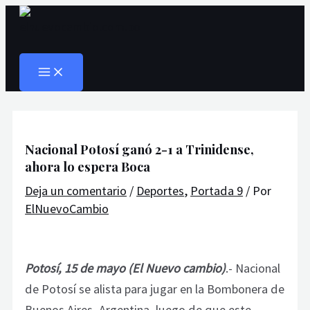
MAIN
Ir
Navegación
Escribe
Nombre*
Correo
Web
MENU
al
de
aquí...
electrónico*
Buscar
contenido
entradas
Nacional Potosí ganó 2-1 a Trinidense,
ahora lo espera Boca
Deja un comentario
/
Deportes
,
Portada 9
/ Por
ElNuevoCambio
Potosí, 15 de mayo (El Nuevo cambio)
.- Nacional
de Potosí se alista para jugar en la Bombonera de
Buenos Aires, Argentina, luego de que este