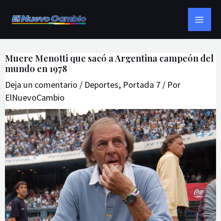
Ir
Navegación
MAI
Buscar
al
de
ME
contenido
entradas
Muere Menotti que sacó a Argentina campeón del
mundo en 1978
Deja un comentario
/
Deportes
,
Portada 7
/ Por
ElNuevoCambio