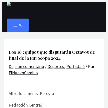
MAIN
Ir
Navegación
Escribe
Nombre*
Correo
Web
MENU
al
de
aquí...
electrónico*
Buscar
contenido
entradas
Los 16 equipos que disputarán Octavos de
final de la Eurocopa 2024
Deja un comentario
/
Deportes
,
Portada 5
/ Por
ElNuevoCambio
Alfredo Jiménez Pereyra
Redacción Central