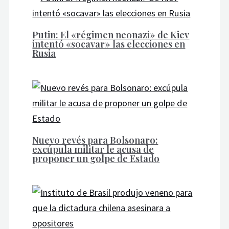
Putin: El «régimen neonazi» de Kiev
intentó «socavar» las elecciones en
Rusia
Nuevo revés para Bolsonaro:
excúpula militar le acusa de
proponer un golpe de Estado