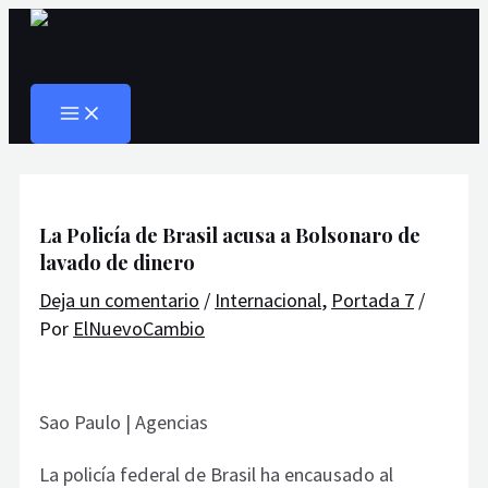
MAIN
Ir
Navegación
Escribe
Nombre*
Correo
Web
MENU
al
de
aquí...
electrónico*
Buscar
contenido
entradas
La Policía de Brasil acusa a Bolsonaro de
lavado de dinero
Deja un comentario
/
Internacional
,
Portada 7
/
Por
ElNuevoCambio
Sao Paulo | Agencias
La policía federal de Brasil ha encausado al