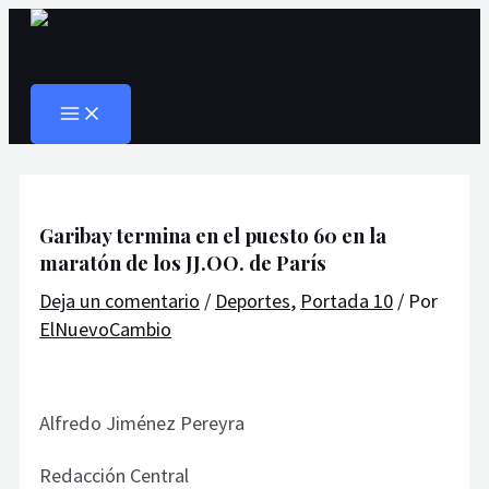
MAIN
Ir
Navegación
Escribe
Nombre*
Correo
Web
MENU
al
de
aquí...
electrónico*
Buscar
contenido
entradas
Garibay termina en el puesto 60 en la
maratón de los JJ.OO. de París
Deja un comentario
/
Deportes
,
Portada 10
/ Por
ElNuevoCambio
Alfredo Jiménez Pereyra
Redacción Central