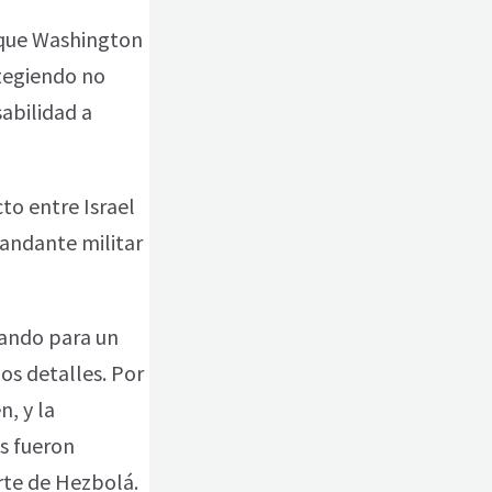
y que Washington
otegiendo no
sabilidad a
to entre Israel
mandante militar
rando para un
os detalles. Por
, y la
os fueron
arte de Hezbolá.