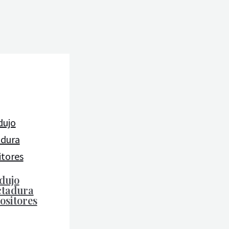
odujo
ctadura
ositores