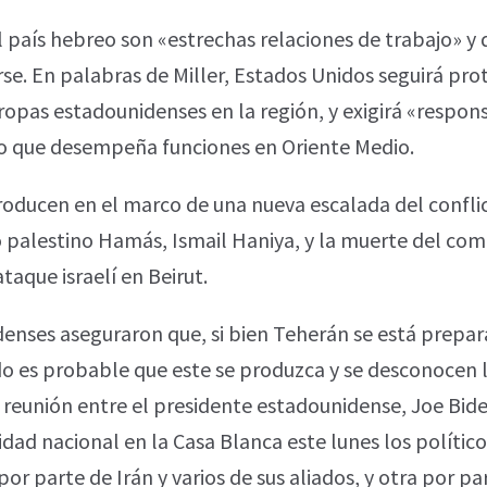
el país hebreo son «estrechas relaciones de trabajo» 
se. En palabras de Miller, Estados Unidos seguirá pr
tropas estadounidenses en la región, y exigirá «respon
o que desempeña funciones en Oriente Medio.
oducen en el marco de una nueva escalada del conflic
upo palestino Hamás, Ismail Haniya, y la muerte del co
aque israelí en Beirut.
denses aseguraron que, si bien Teherán se está prepa
do es probable que este se produzca y se desconocen l
reunión entre el presidente estadounidense, Joe Biden
dad nacional en la Casa Blanca este lunes los polític
r parte de Irán y varios de sus aliados, y otra por p