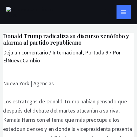
Ir
Navegación
MAI
Buscar
al
de
ME
contenido
entradas
Donald Trump radicaliza su discurso xenófobo y
alarma al partido republicano
Deja un comentario
/
Internacional
,
Portada 9
/ Por
ElNuevoCambio
Nueva York | Agencias
Los estrategas de Donald Trump habían pensado que
después del debate del martes atacarían a su rival
Kamala Harris con el tema que más preocupa a los
estadounidenses y en donde la vicepresidenta presenta