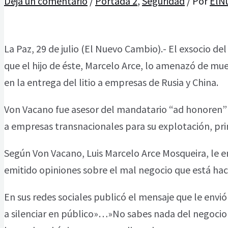
Deja un comentario
/
Portada 2
,
Seguridad
/ Por
ElN
La Paz, 29 de julio (El Nuevo Cambio).- El exsocio de
que el hijo de éste, Marcelo Arce, lo amenazó de mue
en la entrega del litio a empresas de Rusia y China.
Von Vacano fue asesor del mandatario “ad honoren” y 
a empresas transnacionales para su explotación, pri
Según Von Vacano, Luis Marcelo Arce Mosqueira, le
emitido opiniones sobre el mal negocio que está haci
En sus redes sociales publicó el mensaje que le envió
a silenciar en público»…»No sabes nada del negoci