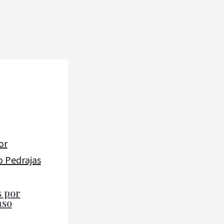
s por
aso