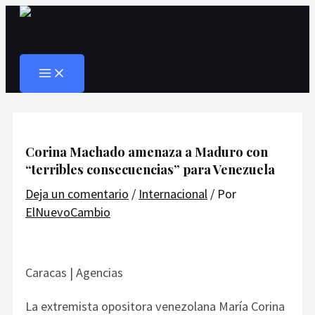
MAIN
Ir
Navegación
Escribe
Nombre*
Correo
Web
MENU
al
de
aquí...
electrónico*
Buscar
contenido
entradas
Corina Machado amenaza a Maduro con
“terribles consecuencias” para Venezuela
Deja un comentario
/
Internacional
/ Por
ElNuevoCambio
Caracas | Agencias
La extremista opositora venezolana María Corina