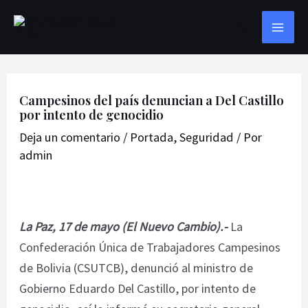
Ir
Navegación
MAI
Buscar
al
de
ME
contenido
entradas
Campesinos del país denuncian a Del Castillo
por intento de genocidio
Deja un comentario
/
Portada
,
Seguridad
/ Por
admin
La Paz, 17 de mayo (El Nuevo Cambio).-
La
Confederación Única de Trabajadores Campesinos
de Bolivia (CSUTCB), denunció al ministro de
Gobierno Eduardo Del Castillo, por intento de