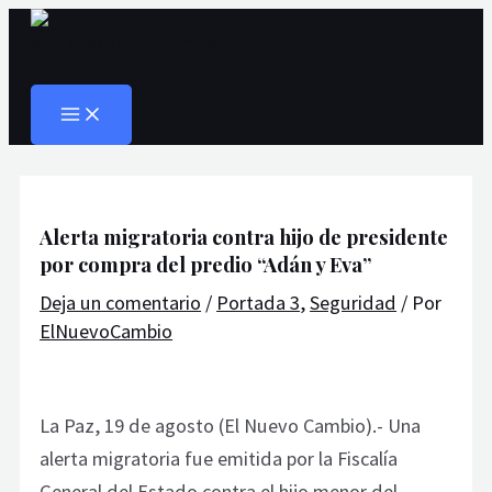
MAIN
Ir
Navegación
Escribe
Nombre*
Correo
Web
MENU
al
de
aquí...
electrónico*
Buscar
contenido
entradas
Alerta migratoria contra hijo de presidente
por compra del predio “Adán y Eva”
Deja un comentario
/
Portada 3
,
Seguridad
/ Por
ElNuevoCambio
La Paz, 19 de agosto (El Nuevo Cambio).- Una
alerta migratoria fue emitida por la Fiscalía
General del Estado contra el hijo menor del