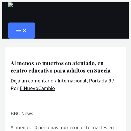
MAIN
Ir
Navegación
Escribe
Nombre*
Correo
Web
MENU
al
de
aquí...
electrónico*
Buscar
contenido
entradas
Al menos 10 muertos en atentado, en
centro educativo para adultos en Suecia
Deja un comentario
/
Internacional
,
Portada 9
/
Por
ElNuevoCambio
BBC News
Al menos 10 personas murieron este martes en