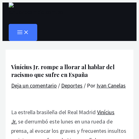
MAIN
Ir
Navegación
Escribe
Nombre*
Correo
Web
MENU
al
de
aquí...
electrónico*
Buscar
contenido
entradas
Vinícius Jr. rompe a llorar al hablar del
racismo que sufre en España
Deja un comentario
/
Deportes
/ Por
Ivan Canelas
La estrella brasileña del Real Madrid
Vinícius
Jr.
se derrumbó este lunes en una rueda de
prensa, al evocar los graves y frecuentes insultos