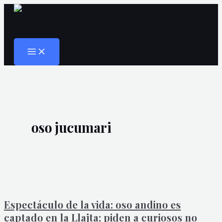
MAIN
Ir
Espectáculo
MENU
al
de
Buscar
contenido
la
vida:
oso
andino
es
captado
oso jucumari
en
la
Llajta;
piden
a
curiosos
Espectáculo de la vida: oso andino es
no
captado en la Llajta; piden a curiosos no