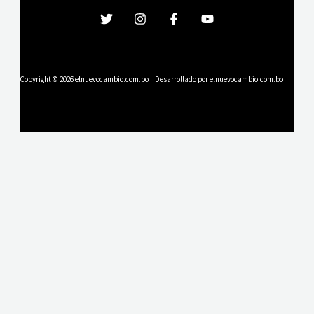
Copyright © 2026 elnuevocambio.com.bo | Desarrollado por elnuevocambio.com.bo