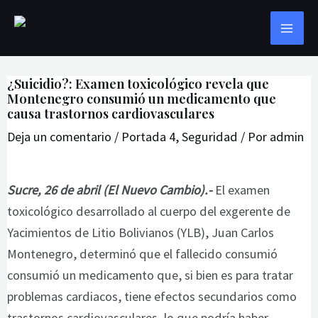
Ir
Navegación
MAI
Buscar
al
de
ME
contenido
entradas
¿Suicidio?: Examen toxicológico revela que
Montenegro consumió un medicamento que
causa trastornos cardiovasculares
Deja un comentario
/
Portada 4
,
Seguridad
/ Por
admin
Sucre, 26 de abril (El Nuevo Cambio).-
El examen
toxicológico desarrollado al cuerpo del exgerente de
Yacimientos de Litio Bolivianos (YLB), Juan Carlos
Montenegro, determinó que el fallecido consumió
consumió un medicamento que, si bien es para tratar
problemas cardiacos, tiene efectos secundarios como
trastornos cardiovasculares, lo que podría haber