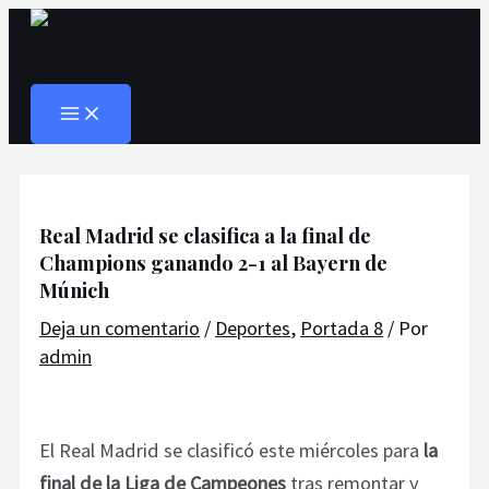
MAIN
Ir
Navegación
Escribe
Nombre*
Correo
Web
MENU
al
de
aquí...
electrónico*
Buscar
contenido
entradas
Real Madrid se clasifica a la final de
Champions ganando 2-1 al Bayern de
Múnich
Deja un comentario
/
Deportes
,
Portada 8
/ Por
admin
El Real Madrid se clasificó este miércoles para
la
final de la Liga de Campeones
tras remontar y